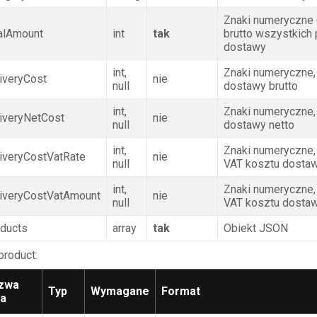
Znaki numeryczne 
alAmount
int
tak
brutto wszystkich
dostawy
int,
Znaki numeryczne,
iveryCost
nie
null
dostawy brutto
int,
Znaki numeryczne,
iveryNetCost
nie
null
dostawy netto
int,
Znaki numeryczne,
iveryCostVatRate
nie
null
VAT kosztu dostaw
int,
Znaki numeryczne,
liveryCostVatAmount
nie
null
VAT kosztu dosta
oducts
array
tak
Obiekt JSON
.product:
zwa
Typ
Wymagane
Format
la