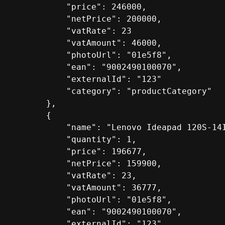
              "price": 246000,

              "netPrice": 200000,

              "vatRate": 23

              "vatAmount": 46000,

              "photoUrl": "01e5f8",

              "ean": "9002490100070",

              "externalId": "123"

              "category": "productCategory"

          },

          {

              "name": "Lenovo Ideapad 120S-14I
              "quantity": 1,

              "price": 196677,

              "netPrice": 159900,

              "vatRate": 23,

              "vatAmount": 36777,

              "photoUrl": "01e5f8",

              "ean": "9002490100070",

              "externalId": "123",
