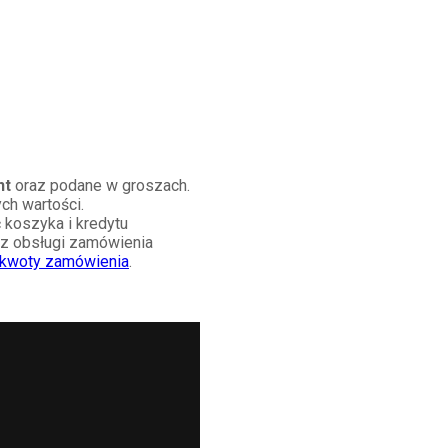
nt
oraz podane w groszach.
ch wartości.
 koszyka i kredytu
 z obsługi zamówienia
 kwoty zamówienia
.