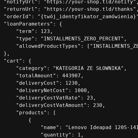
  "notifyUrl": "https://your-shop.tld/notify",
  "returnUrl": "https://your-shop.tld/thanks",
  "orderId": "{twój_identyfikator_zamówienia}"
  "loanParameters": {

      "term": 123,

      "type": "INSTALLMENTS_ZERO_PERCENT",

      "allowedProductTypes": ["INSTALLMENTS_ZE
 },

  "cart": {

      "category": "KATEGORIA ZE SŁOWNIKA",

      "totalAmount": 443907,

      "deliveryCost": 1230,

      "deliveryNetCost": 1000,

      "deliveryCostVatRate": 23,

      "deliveryCostVatAmount": 230,

      "products": [

          {

              "name": "Lenovo Ideapad 120S-14I
              "quantity": 1,
