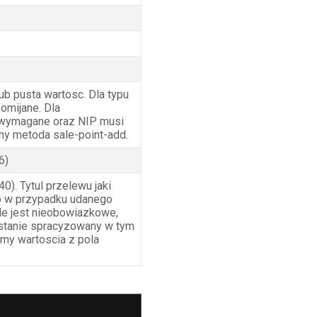
b pusta wartosc. Dla typu
pomijane. Dla
 wymagane oraz NIP musi
ny metoda sale-point-add.
6)
0). Tytul przelewu jaki
o w przypadku udanego
le jest nieobowiazkowe,
zostanie spracyzowany w tym
emy wartoscia z pola