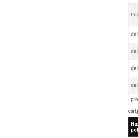
tot
del
del
del
de
pr
cart
Na
po