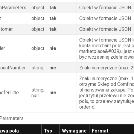
anParameters
object
tak
Obiekt w formacie JSON
t
object
tak
Obiekt w formacie JSON
stomer
object
tak
Obiekt w formacie JSON
Obiekt w formacie JSON lu
konta merchant pole jest 
ler
object
nie
marketplace&#039;u jest
byc wczesniej zdefiniowa
countNumber
string
nie
Znaki numeryczne (max. 2
Znaki numeryczne (max. 14
otrzyma Sklep od Comfin
string,
sfinansowania zakupu. Po
nsferTitle
nie
null
jesli tytul przelewu nie 
polu, to przelew zatytuluj
orderId.
Parameters:
zwa pola
Typ
Wymagane
Format