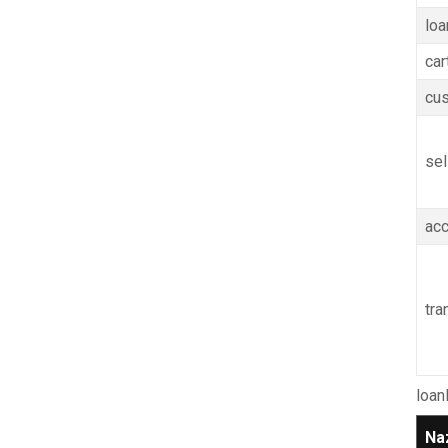
lo
car
cu
sel
ac
tra
loan
Na