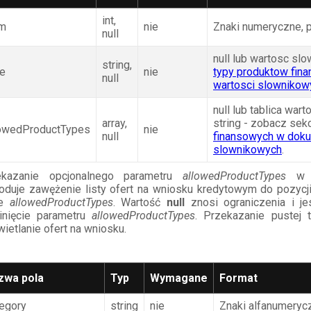
int,
rm
nie
Znaki numeryczne, 
null
null lub wartosc sl
string,
pe
nie
typy produktow fin
null
wartosci slownikow
null lub tablica war
array,
string - zobacz sek
lowedProductTypes
nie
null
finansowych w doku
slownikowych
.
ekazanie opcjonalnego parametru
allowedProductTypes
w s
duje zawężenie listy ofert na wniosku kredytowym do pozycji,
ie
allowedProductTypes
. Wartość
null
znosi ograniczenia i je
inięcie parametru
allowedProductTypes
. Przekazanie pustej 
ietlanie ofert na wniosku.
zwa pola
Typ
Wymagane
Format
egory
string
nie
Znaki alfanumeryc