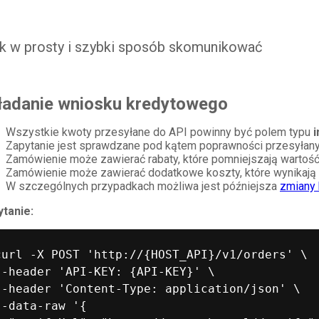
ak w prosty i szybki sposób skomunikować
ładanie wniosku kredytowego
Wszystkie kwoty przesyłane do API powinny być polem typu
i
Zapytanie jest sprawdzane pod kątem poprawności przesyłany
Zamówienie może zawierać rabaty, które pomniejszają wartość
Zamówienie może zawierać dodatkowe koszty, które wynikają
W szczególnych przypadkach możliwa jest późniejsza
zmiany
tanie:
curl -X POST 'http://{HOST_API}/v1/orders' \

--header 'API-KEY: {API-KEY}' \

--header 'Content-Type: application/json' \

--data-raw '{
