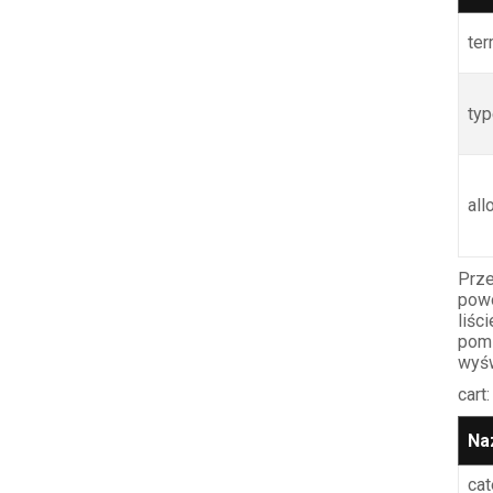
te
ty
al
Prz
powo
liśc
pom
wyśw
cart:
Na
cat