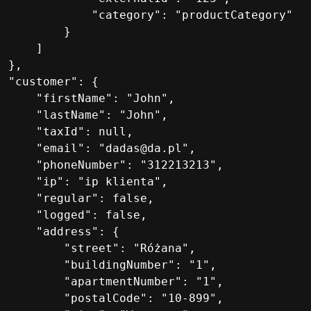
              "category": "productCategory"

          }

      ]

 },

  "customer": {

      "firstName": "John",

      "lastName": "John",

      "taxId": null,

      "email": "dadas@da.pl",

      "phoneNumber": "312213213",

      "ip": "ip klienta",

      "regular": false,

      "logged": false,

      "address": {

          "street": "Różana",

          "buildingNumber": "1",

          "apartmentNumber": "1",

          "postalCode": "10-899",
