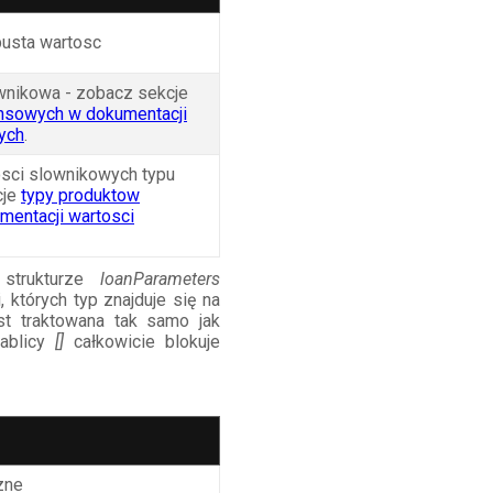
pusta wartosc
ownikowa - zobacz sekcje
ansowych w dokumentacji
ych
.
tosci slownikowych typu
cje
typy produktow
mentacji wartosci
trukturze
loanParameters
 których typ znajduje się na
st traktowana tak samo jak
tablicy
[]
całkowicie blokuje
zne