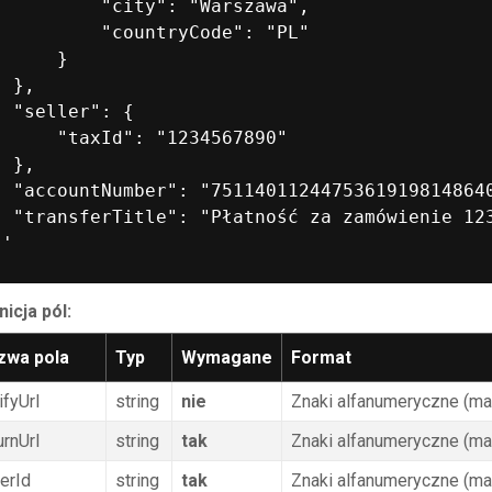
          "city": "Warszawa",

          "countryCode": "PL"

      }

 },

  "seller": {

      "taxId": "1234567890"

 },

  "accountNumber": "75114011244753619198148640
  "transferTitle": "Płatność za zamówienie 123
nicja pól:
zwa pola
Typ
Wymagane
Format
ifyUrl
string
nie
Znaki alfanumeryczne (ma
urnUrl
string
tak
Znaki alfanumeryczne (ma
erId
string
tak
Znaki alfanumeryczne (ma