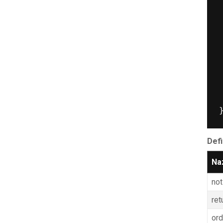
 
 
Defi
Na
not
ret
ord