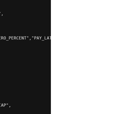




,

RO_PERCENT","PAY_LATER"]

AP",
