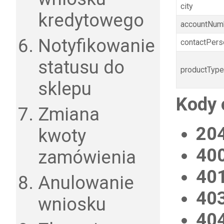
city
kredytowego
accountNum
Notyfikowanie
contactPers
statusu do
productTyp
sklepu
Kody 
Zmiana
20
kwoty
40
zamówienia
40
Anulowanie
40
wniosku
40