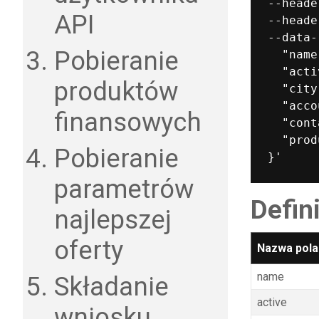
--heade
API
--heade
--data-
Pobieranie
  "name
  "acti
produktów
  "city
  "acco
finansowych
  "cont
  "prod
Pobieranie
parametrów
Defini
najlepszej
oferty
Nazwa pola
name
Składanie
active
wniosku