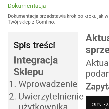
Dokumentacja
Dokumentacja przedstawia krok po kroku jak w
Twój sklep z Comfino.
Aktua
Spis treści
sprz
Integracja
Aktua
Sklepu
podan
Wprowadzenie
Zapyt
Uwierzytelnienie
użytkownika
curl -X